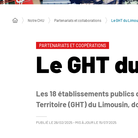
Le GHT du Limou
Notre CHU
Partenariats et collaborations
PARTENARIATS ET COOPÉRATIONS
Le GHT d
Les 18 établissements publics 
Territoire (GHT) du Limousin, d
PUBLIÉ LE
26/02/2025
– MIS À JOUR LE
15/07/2025