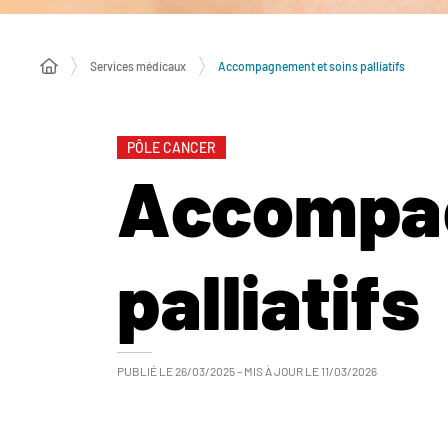
Services médicaux
Accompagnement et soins palliatifs
PÔLE CANCER
Accompag
palliatifs
PUBLIÉ LE
26/03/2025
– MIS À JOUR LE
11/03/2026