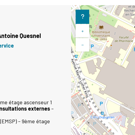
+
Antoine
Quesnel
−
ervice
ème étage ascenseur 1
onsultations externes
–
(EMSP) – 9ème étage