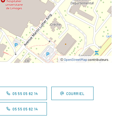
©
OpenStreetMap
contributeurs.
05 55 05 62 14
COURRIEL
05 55 05 62 14