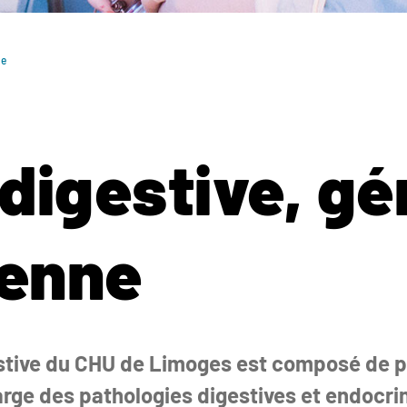
ne
 digestive, gé
ienne
estive du CHU de Limoges est composé de 
arge des pathologies digestives et endocri