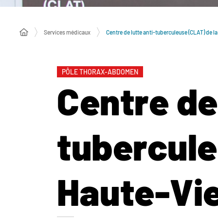
Services médicaux
Centre de lutte anti-tuberculeuse (CLAT) de 
PÔLE THORAX-ABDOMEN
Centre de 
tubercule
Haute-Vi